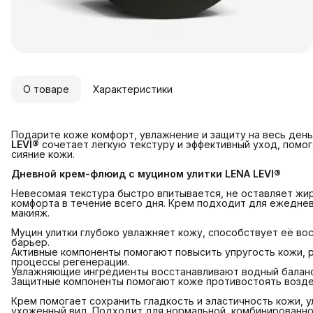
О товаре
Характеристики
Подарите коже комфорт, увлажнение и защиту на весь день
LEVI®
сочетает лёгкую текстуру и эффективный уход, помог
сияние кожи.
Дневной крем-флюид с муцином улитки LENA LEVI®
Невесомая текстура быстро впитывается, не оставляет жи
комфорта в течение всего дня. Крем подходит для ежеднев
макияж.
Муцин улитки глубоко увлажняет кожу, способствует её в
барьер.
Активные компоненты помогают повысить упругость кожи, 
процессы регенерации.
Увлажняющие ингредиенты восстанавливают водный балан
Защитные компоненты помогают коже противостоять возд
Крем помогает сохранить гладкость и эластичность кожи, 
ухоженный вид. Подходит для нормальной, комбинированно