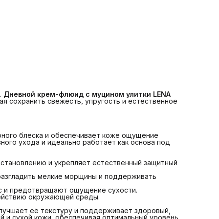
улучшает её текстуру и поддерживает здоровый,
ухоженный вид. Подходит для нормальной,
комбинированной и сухой кожи, обеспечивая оптимальн
уровень увлажнения без утяжеления.
Почему стоит выбрать дневной крем-флюид LENA LEVI®
• интенсивное увлажнение и питание в течение дня
• повышение упругости и профилактика возрастных
изменений
• лёгкая текстура без жирного блеска
• поддержание естественного баланса кожи
• защита от внешних факторов
• идеально подходит как база под макияж
• подходит для ежедневного применения
Нанесите небольшое количество крема на чистую кожу 
.
Дневной крем-флюид с муцином улитки LENA 
лёгкими массажными движениями до полного впитывания
ая сохранить свежесть, упругость и естественное
Выбирая
дневной крем-флюид с муцином улитки LENA LE
вы обеспечиваете коже надёжный ежедневный уход,
который помогает сохранить её здоровье, свежесть и
естественную красоту.
рного блеска и обеспечивает коже ощущение
ного ухода и идеально работает как основа под
осстановлению и укрепляет естественный защитный
разгладить мелкие морщины и поддерживать
с и предотвращают ощущение сухости.
ействию окружающей среды.
улучшает её текстуру и поддерживает здоровый,
й и сухой кожи, обеспечивая оптимальный уровень