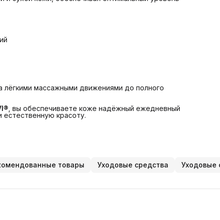
ий
а лёгкими массажными движениями до полного
VI®
, вы обеспечиваете коже надёжный ежедневный
и естественную красоту.
комендованные товары
Уходовые средства
Уходовые 