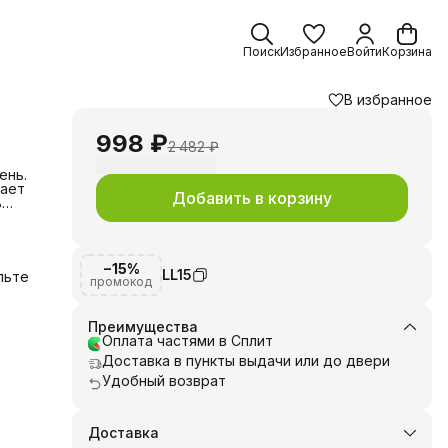
Поиск
Избранное
Войти
Корзина
В избранное
998 ₽
2 482 ₽
ень.
ает
Добавить в корзину
ь
та в
−15%
ода и
LL15
льте
промокод
Преимущества
Оплата частями в Сплит
и,
Доставка в пункты выдачи или до двери
Удобный возврат
ланс
Доставка
и,