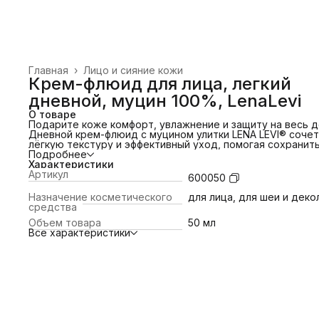
Главная
›
Лицо и сияние кожи
Крем-флюид для лица, легкий
дневной, муцин 100%, LenaLevi
О товаре
Подарите коже комфорт, увлажнение и защиту на весь д
Дневной крем-флюид с муцином улитки LENA LEVI®
сочет
лёгкую текстуру и эффективный уход, помогая сохранит
свежесть, упругость и естественное сияние кожи.
Подробнее
Дневной крем-флюид с муцином улитки LENA LEVI®
Характеристики
Невесомая текстура быстро впитывается, не оставляет
Артикул
600050
жирного блеска и обеспечивает коже ощущение комфор
течение всего дня. Крем подходит для ежедневного ух
Назначение косметического
для лица, для шеи и деко
идеально работает как основа под макияж.
средства
Муцин улитки глубоко увлажняет кожу, способствует её
Объем товара
50 мл
восстановлению и укрепляет естественный защитный
Все характеристики
барьер.
Активные компоненты помогают повысить упругость кож
разгладить мелкие морщины и поддерживать процессы
регенерации.
Увлажняющие ингредиенты восстанавливают водный ба
и предотвращают ощущение сухости.
Защитные компоненты помогают коже противостоять
воздействию окружающей среды.
Крем помогает сохранить гладкость и эластичность кож