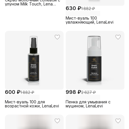
улуном Milk Touch, Lena
630 ₽
Levi, 350 г
1 882 ₽
Мист-вуаль 100
увлажняющий, LenaLevi
600 ₽
998 ₽
1 882 ₽
2 627 ₽
Мист-вуаль 100 для
Пенка для умывания с
возрастной кожи, LenaLevi
муцином, LenaLevi