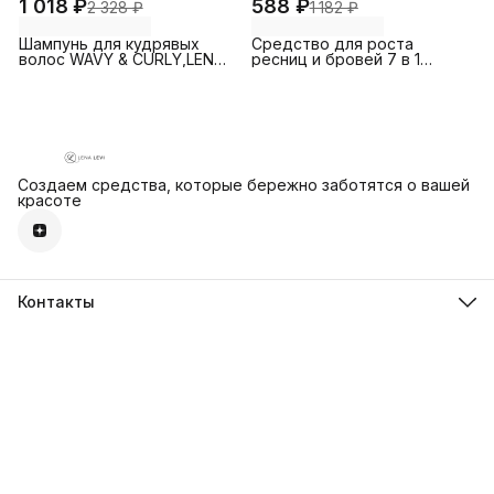
1 018 ₽
588 ₽
2 328 ₽
1 182 ₽
Шампунь для кудрявых
Средство для роста
волос WAVY & CURLY,LENA
ресниц и бровей 7 в 1
LEVI
Интенсивный уход
Создаем средства, которые бережно заботятся о вашей
красоте
Контакты
Телефон
8 (800) 500-17-63
Эл. почта
buy@browxenna.com