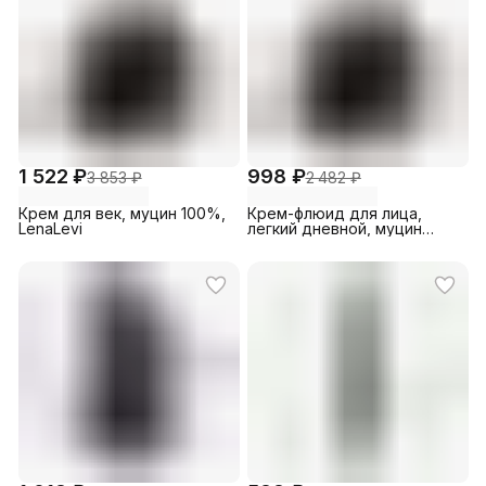
1 522 ₽
998 ₽
3 853 ₽
2 482 ₽
Крем для век, муцин 100%,
Крем-флюид для лица,
LenaLevi
легкий дневной, муцин
100%, LenaLevi