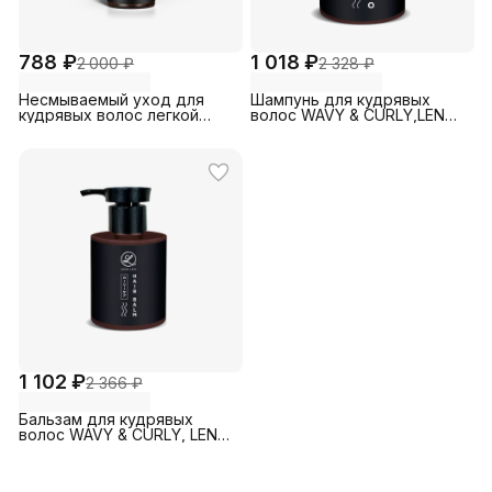
788 ₽
1 018 ₽
2 000 ₽
2 328 ₽
Несмываемый уход для
Шампунь для кудрявых
кудрявых волос легкой
волос WAVY & CURLY,LENA
фиксации LEAVE-IN 2 in 1 с
LEVI
муцином, LENA LEVI®
1 102 ₽
2 366 ₽
Бальзам для кудрявых
волос WAVY & CURLY, LENA
LEVI