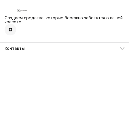
Создаем средства, которые бережно заботятся о вашей
красоте
Контакты
Телефон
8 (800) 500-17-63
Эл. почта
buy@browxenna.com